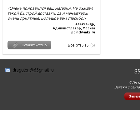
«Очень понравился ваш магазин. Не ожидал
такой быстрой доставки, да и менеджеры
очень приятные. Большое вам спасибо!»
Александр
,
Администратор, Москва
pointblanks.ru
Все отзывы
(6)
Оставить отзыв
dragulen@65gmail.ru
8
С Пн п
Заявки с сайт
Заказ