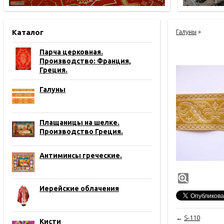
Каталог
Галуны
»
Парча церковная.
Производство: Франция,
Греция.
Галуны
Плащаницы на шелке.
Производство Греция.
Антиминсы греческие.
Иерейские облачения
←
S-110
Кисти