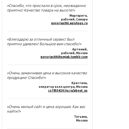
«Спасибо, что прислали в срок, неожиданно
приятно! Качество товара на высоте!»
Маргарита
,
рабочий, Самара
govorjashhi.apishops.ru
«Блягодарю за отличный сервис! Был
приятно удивлен! Большое вам спасибо!»
Артемий
,
рабочий, Москва
govorjashhijhomjak.tumblr.com
«Очень заманчивая цена и высокое качество
продукции! Спасибо!»
Кристина
,
оператор колл центра, Москва
cs1933624.tiu.ru/about_us
«Очень милый сайт и цена хорошая. Как вас
найти?»
Татьяна
,
Москва