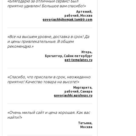
«Блягодарю за отличный сервис! Был
приятно удивлен! Большое вам спасибо!»
Артемий
,
рабочий, Москва
govorjashhijhomjak.tumblr.com
«Все на высшем уровне, доставка в срок! Да
и цены привлекательные. В общем
рекомендую.»
Игорь
,
Бухгалтер, Сайнк-петербург
get-templates.ru
«Спасибо, что прислали в срок, неожиданно
приятно! Качество товара на высоте!»
Маргарита
,
рабочий, Самара
govorjashhi.apishops.ru
«Очень милый сайт и цена хорошая. Как вас
найти?»
Татьяна
,
Москва