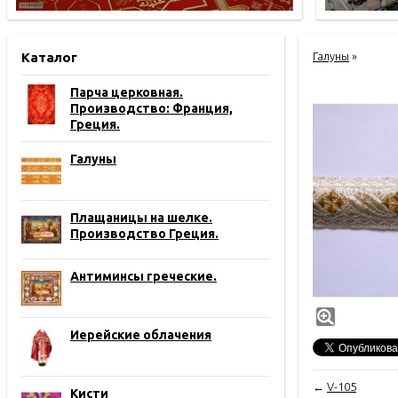
Каталог
Галуны
»
Парча церковная.
Производство: Франция,
Греция.
Галуны
Плащаницы на шелке.
Производство Греция.
Антиминсы греческие.
Иерейские облачения
←
V-105
Кисти