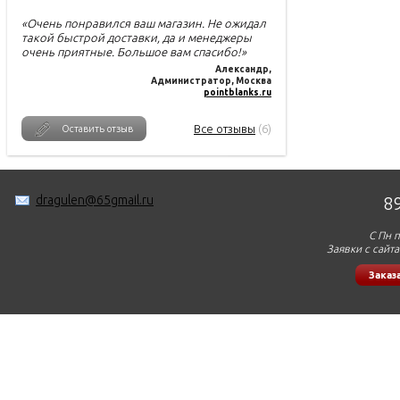
«Очень понравился ваш магазин. Не ожидал
такой быстрой доставки, да и менеджеры
очень приятные. Большое вам спасибо!»
Александр
,
Администратор, Москва
pointblanks.ru
Все отзывы
(6)
Оставить отзыв
dragulen@65gmail.ru
8
С Пн п
Заявки с сайт
Заказ